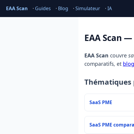
EAA Scan
·
Guides
·
Blog
·
Simulateur
·
IA
EAA Scan — 
EAA Scan
couvre
sa
comparatifs, et
blo
Thématiques 
SaaS PME
SaaS PME compara