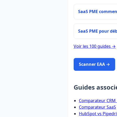
SaaS PME comment
SaaS PME pour dé
Voir les 100 guides →
Scanner EAA →
Guides associ
Comparateur CRM
Comparateur SaaS
HubSpot vs Pipedri