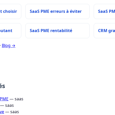
 choisir
SaaS PME erreurs à éviter
SaaS PM
butant
SaaS PME rentabilité
CRM gra
·
Blog →
és
 PME
— saas
— saas
ve
— saas